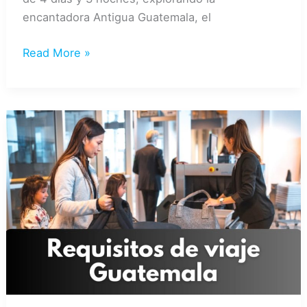
encantadora Antigua Guatemala, el
GUATEMALA
Read More »
A
LA
CARTA
4
días/3
noches