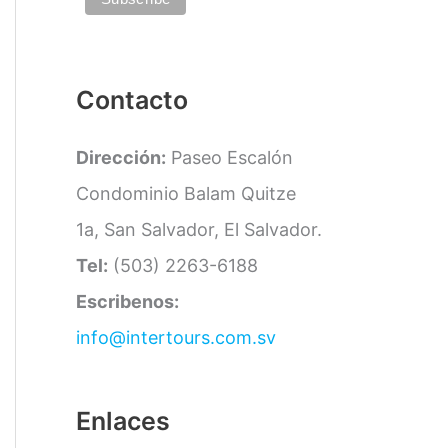
a
s
Contacto
Dirección:
Paseo Escalón
Condominio Balam Quitze
1a, San Salvador, El Salvador.
Tel:
(503) 2263-6188
Escribenos:
info@intertours.com.sv
Enlaces