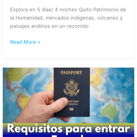
Explora en 5 días/ 4 noches Quito Patrimonio de
la Humanidad, mercados indígenas, volcanes y
paisajes andinos en un recorrido
QUITO
Read More »
MILENARIO
5
DIAS
/
4
NOCHES