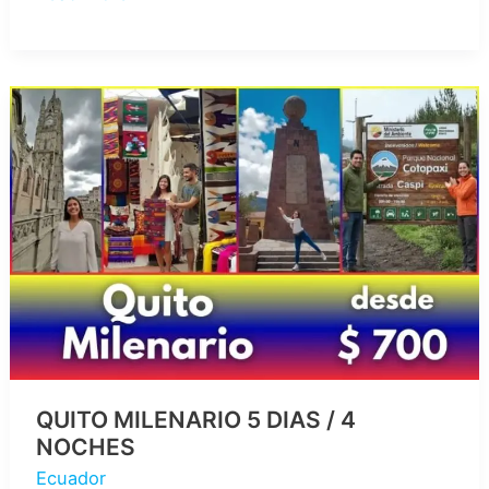
DE
LOS
VOLCANES
CON
TREN
5
DIAS
/
4
NOCHES
QUITO MILENARIO 5 DIAS / 4
NOCHES
Ecuador