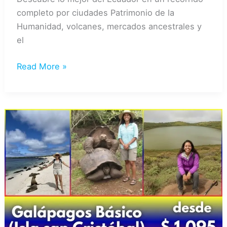
completo por ciudades Patrimonio de la
Humanidad, volcanes, mercados ancestrales y
el
ECUADOR
Read More »
TRIÁNGULO
DE
ORO
“A”
–
VIAJE
8
DIAS
/
7
NOCHES