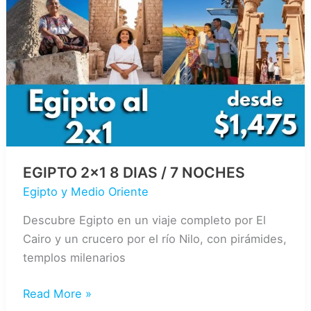
NOCHES
EGIPTO 2×1 8 DIAS / 7 NOCHES
Egipto y Medio Oriente
Descubre Egipto en un viaje completo por El
Cairo y un crucero por el río Nilo, con pirámides,
templos milenarios
EGIPTO
Read More »