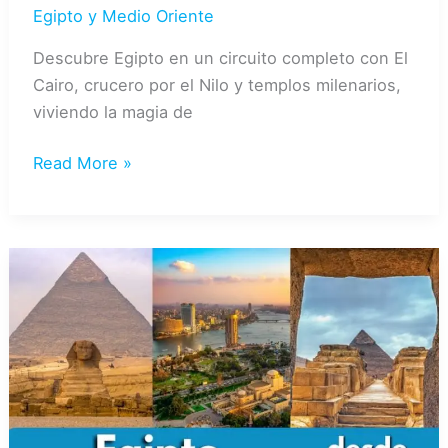
Egipto y Medio Oriente
Descubre Egipto en un circuito completo con El
Cairo, crucero por el Nilo y templos milenarios,
viviendo la magia de
EGIPTO
Read More »
MAGNÍFICO
8
DIAS
/
7
NOCHES