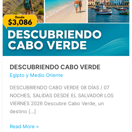
DESCUBRIENDO CABO VERDE
Egipto y Medio Oriente
DESCUBRIENDO CABO VERDE 08 DÍAS / 07
NOCHES, SALIDAS DESDE EL SALVADOR LOS
VIERNES 2026 Descubre Cabo Verde, un
destino […]
DESCUBRIENDO
Read More »