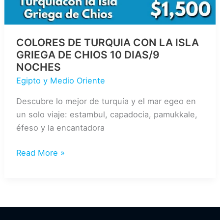
COLORES DE TURQUIA CON LA ISLA
GRIEGA DE CHIOS 10 DIAS/9
NOCHES
Egipto y Medio Oriente
Descubre lo mejor de turquía y el mar egeo en
un solo viaje: estambul, capadocia, pamukkale,
éfeso y la encantadora
COLORES
Read More »
DE
TURQUIA
CON
LA
ISLA