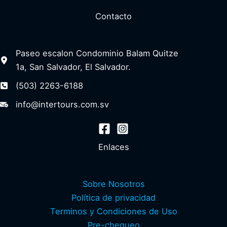
GRIEGA
Contacto
DE
CHIOS
Paseo escalon Condominio Balam Quitze
10
1a, San Salvador, El Salvador.
DIAS/9
NOCHES
(503) 2263-6188
info@intertours.com.sv
Enlaces
Sobre Nosotros
Política de privacidad
Terminos y Condiciones de Uso
Pre-chequeo