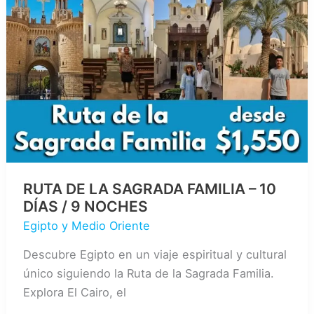
EL
NILO
Y
MAR
ROJO
12
DÍAS
/
11
NOCHES
RUTA DE LA SAGRADA FAMILIA – 10
DÍAS / 9 NOCHES
Egipto y Medio Oriente
Descubre Egipto en un viaje espiritual y cultural
único siguiendo la Ruta de la Sagrada Familia.
Explora El Cairo, el