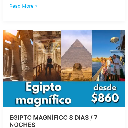
RUTA
Read More »
DE
LA
SAGRADA
FAMILIA
–
10
DÍAS
/
9
NOCHES
EGIPTO MAGNÍFICO 8 DIAS / 7
NOCHES