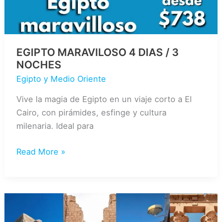
EGIPTO MARAVILOSO 4 DIAS / 3
NOCHES
Egipto y Medio Oriente
Vive la magia de Egipto en un viaje corto a El
Cairo, con pirámides, esfinge y cultura
milenaria. Ideal para
EGIPTO
Read More »
MARAVILOSO
4
DIAS
/
3