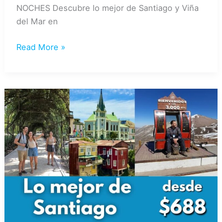
NOCHES Descubre lo mejor de Santiago y Viña
del Mar en
SANTIAGO
Read More »
Y
VIÑA
DEL
MAR
06
DÍAS
/
05
NOCHES