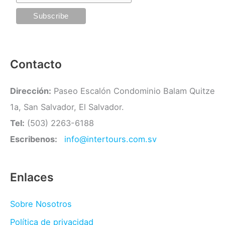
r
í
a
s
Contacto
Dirección:
Paseo Escalón Condominio Balam Quitze
1a, San Salvador, El Salvador.
Tel:
(503) 2263-6188
Escribenos:
info@intertours.com.sv
Enlaces
Sobre Nosotros
Política de privacidad