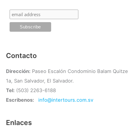
:
o
r
í
a
s
Contacto
Dirección:
Paseo Escalón Condominio Balam Quitze
1a, San Salvador, El Salvador.
Tel:
(503) 2263-6188
Escribenos:
info@intertours.com.sv
Enlaces