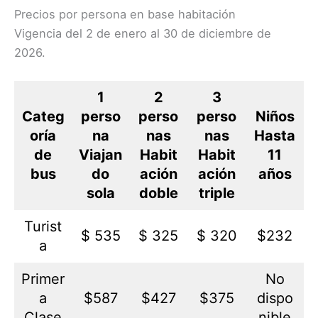
Precios por persona en base habitación
Vigencia del 2 de enero al 30 de diciembre de
2026.
1
2
3
Categ
perso
perso
perso
Niños
oría
na
nas
nas
Hasta
de
Viajan
Habit
Habit
11
bus
do
ación
ación
años
sola
doble
triple
Turist
$ 535
$ 325
$ 320
$232
a
Primer
No
a
$587
$427
$375
dispo
Clase
nible