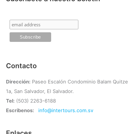
r
g
:
o
r
í
a
s
Contacto
Dirección:
Paseo Escalón Condominio Balam Quitze
1a, San Salvador, El Salvador.
Tel:
(503) 2263-6188
Escribenos:
info@intertours.com.sv
Enlaces