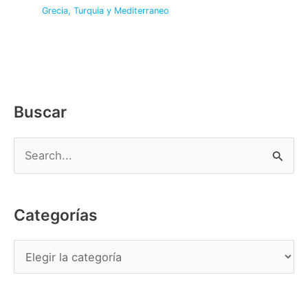
Grecia, Turquia y Mediterraneo
Buscar
B
u
s
Categorías
c
a
C
r
a
p
t
o