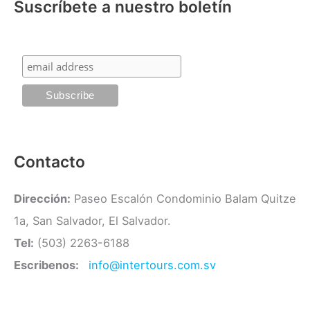
Suscríbete a nuestro boletín
e
r
g
:
o
r
í
a
s
Contacto
Dirección:
Paseo Escalón Condominio Balam Quitze
1a, San Salvador, El Salvador.
Tel:
(503) 2263-6188
Escribenos:
info@intertours.com.sv