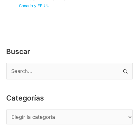
Canada y EE.UU
Buscar
B
u
s
Categorías
c
a
C
r
a
p
t
o