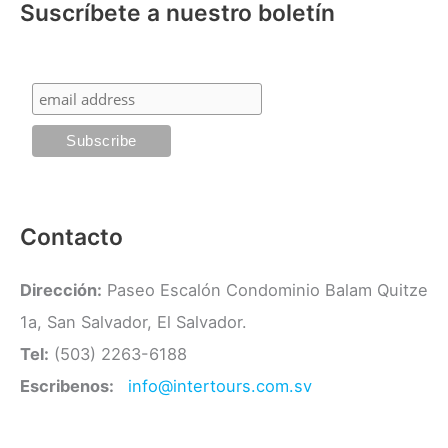
Suscríbete a nuestro boletín
e
r
g
:
o
r
í
a
s
Contacto
Dirección:
Paseo Escalón Condominio Balam Quitze
1a, San Salvador, El Salvador.
Tel:
(503) 2263-6188
Escribenos:
info@intertours.com.sv