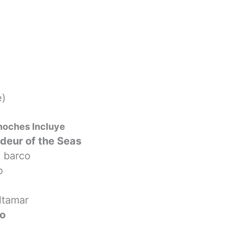
)
 noches Incluye
deur of the Seas
l barco
o
ltamar
do