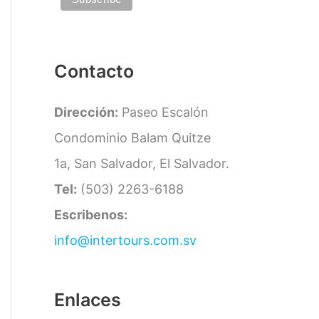
a
s
Contacto
Dirección:
Paseo Escalón
Condominio Balam Quitze
1a, San Salvador, El Salvador.
Tel:
(503) 2263-6188
Escribenos:
info@intertours.com.sv
Enlaces