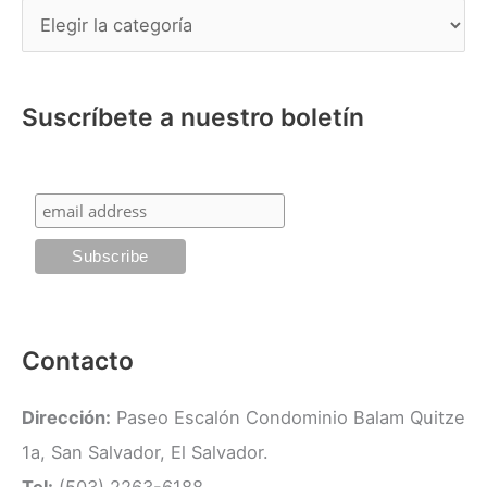
C
r
a
p
t
o
Suscríbete a nuestro boletín
e
r
g
:
o
r
í
a
s
Contacto
Dirección:
Paseo Escalón Condominio Balam Quitze
1a, San Salvador, El Salvador.