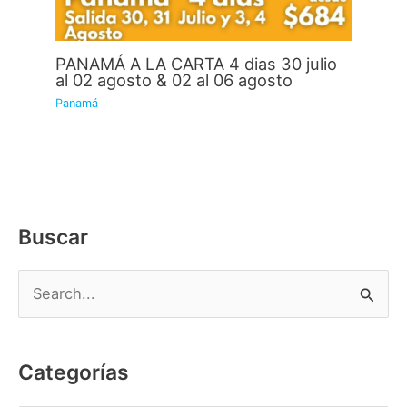
PANAMÁ A LA CARTA 4 dias 30 julio
al 02 agosto & 02 al 06 agosto
Panamá
Buscar
B
u
s
Categorías
c
a