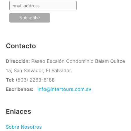
r
í
a
s
Contacto
Dirección:
Paseo Escalón Condominio Balam Quitze
1a, San Salvador, El Salvador.
Tel:
(503) 2263-6188
Escribenos:
info@intertours.com.sv
Enlaces
Sobre Nosotros