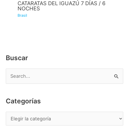
CATARATAS DEL IGUAZÚ 7 DÍAS / 6
NOCHES
Brasil
Buscar
B
u
s
Categorías
c
a
C
r
a
p