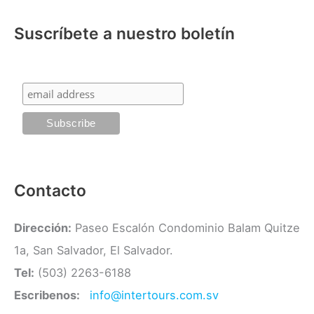
t
o
Suscríbete a nuestro boletín
e
r
g
:
o
r
í
a
s
Contacto
Dirección:
Paseo Escalón Condominio Balam Quitze
1a, San Salvador, El Salvador.
Tel:
(503) 2263-6188
Escribenos:
info@intertours.com.sv