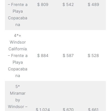
– Frente a
$ 809
$ 542
$ 489
Playa
Copacaba
na
4*+
Windsor
California
– Frente a
$ 884
$ 587
$ 528
Playa
Copacaba
na
5*
Miramar
by
Windsor –
$ 1,024
$ 670
$ 661