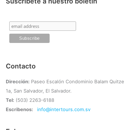
Suscríbete a nuestro boletín
e
r
g
:
o
r
í
a
s
Contacto
Dirección:
Paseo Escalón Condominio Balam Quitze
1a, San Salvador, El Salvador.
Tel:
(503) 2263-6188
Escribenos:
info@intertours.com.sv