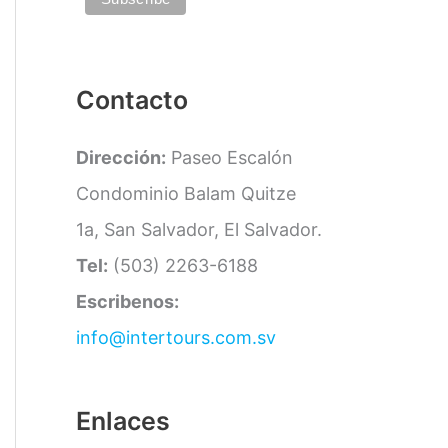
a
s
Contacto
Dirección:
Paseo Escalón
Condominio Balam Quitze
1a, San Salvador, El Salvador.
Tel:
(503) 2263-6188
Escribenos:
info@intertours.com.sv
Enlaces