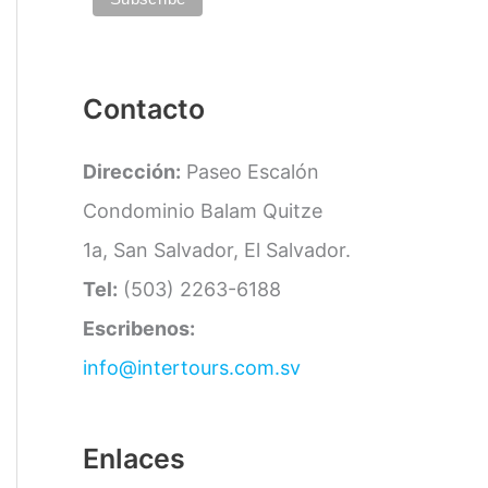
a
s
Contacto
Dirección:
Paseo Escalón
Condominio Balam Quitze
1a, San Salvador, El Salvador.
Tel:
(503) 2263-6188
Escribenos:
info@intertours.com.sv
Enlaces