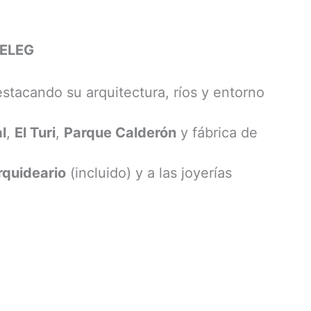
DELEG
estacando su arquitectura, ríos y entorno
l
,
El Turi
,
Parque Calderón
y fábrica de
rquideario
(incluido) y a las joyerías