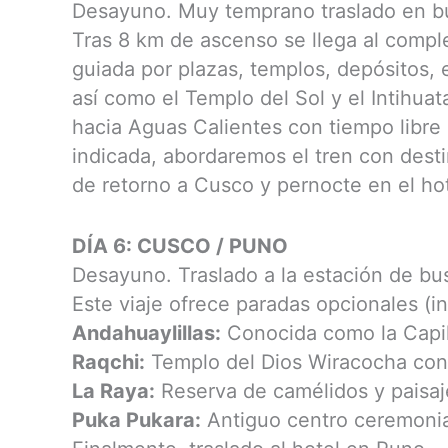
Desayuno. Muy temprano traslado en b
Tras 8 km de ascenso se llega al complej
guiada por plazas, templos, depósitos, 
así como el Templo del Sol y el Intihuat
hacia Aguas Calientes con tiempo libre 
indicada, abordaremos el tren con dest
de retorno a Cusco y pernocte en el hot
DÍA 6: CUSCO / PUNO
Desayuno. Traslado a la estación de bu
Este viaje ofrece paradas opcionales (in
Andahuaylillas:
Conocida como la Capill
Raqchi:
Templo del Dios Wiracocha con
La Raya:
Reserva de camélidos y paisaje
Puka Pukara:
Antiguo centro ceremonial