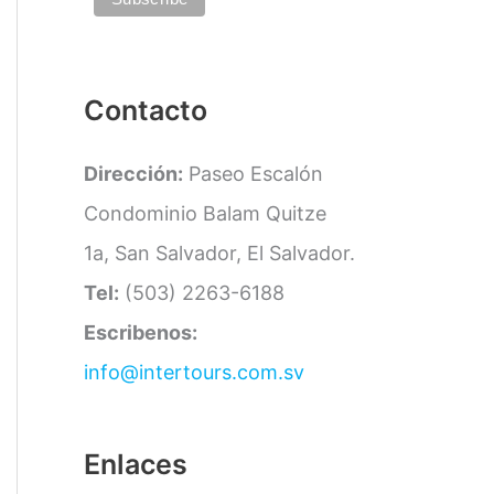
a
s
Contacto
Dirección:
Paseo Escalón
Condominio Balam Quitze
1a, San Salvador, El Salvador.
Tel:
(503) 2263-6188
Escribenos:
info@intertours.com.sv
Enlaces