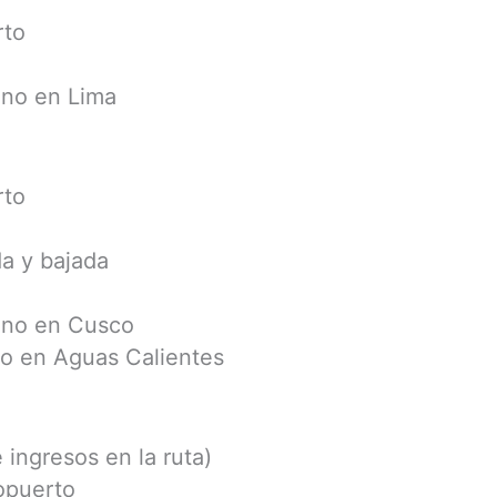
rto
uno en Lima
rto
a y bajada
uno en Cusco
o en Aguas Calientes
 ingresos en la ruta)
ropuerto