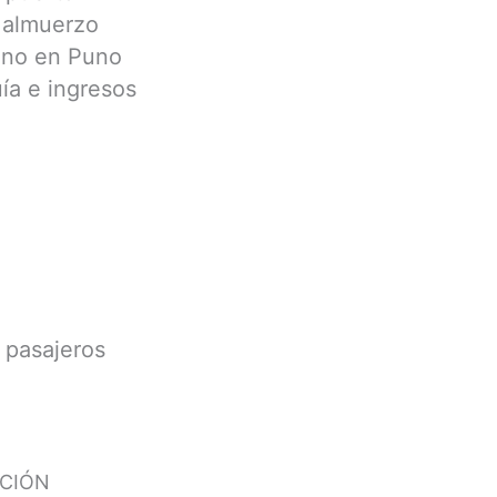
+ almuerzo
uno en Puno
uía e ingresos
 pasajeros
ACIÓN