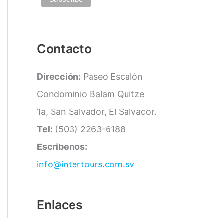
a
s
Contacto
Dirección:
Paseo Escalón
Condominio Balam Quitze
1a, San Salvador, El Salvador.
Tel:
(503) 2263-6188
Escribenos:
info@intertours.com.sv
Enlaces