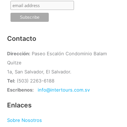
r
g
:
o
r
í
Contacto
a
s
Dirección:
Paseo Escalón Condominio Balam
Quitze
1a, San Salvador, El Salvador.
Tel:
(503) 2263-6188
Escribenos:
info@intertours.com.sv
Enlaces
Sobre Nosotros