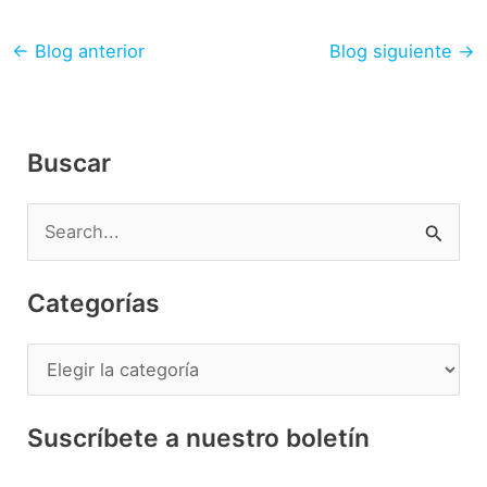
←
Blog anterior
Blog siguiente
→
Buscar
B
u
s
Categorías
c
a
C
r
a
p
t
Suscríbete a nuestro boletín
o
e