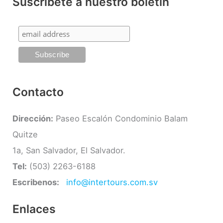
Suscríbete a nuestro boletín
o
e
r
g
:
o
r
í
Contacto
a
s
Dirección:
Paseo Escalón Condominio Balam
Quitze
1a, San Salvador, El Salvador.
Tel:
(503) 2263-6188
Escribenos:
info@intertours.com.sv
Enlaces