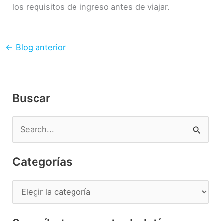
los requisitos de ingreso antes de viajar.
←
Blog anterior
Buscar
B
u
s
Categorías
c
a
C
r
a
p
t