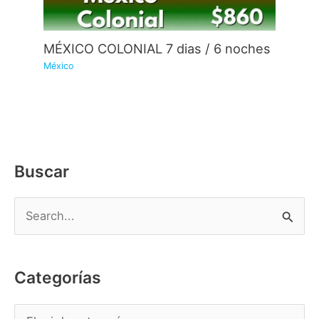
MÉXICO COLONIAL 7 dias / 6 noches
México
Buscar
B
u
s
Categorías
c
a
C