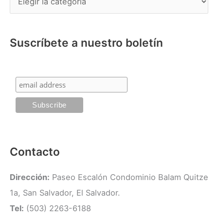
r
a
p
t
o
Suscríbete a nuestro boletín
e
r
g
:
o
r
í
a
s
Contacto
Dirección:
Paseo Escalón Condominio Balam Quitze
1a, San Salvador, El Salvador.
Tel:
(503) 2263-6188