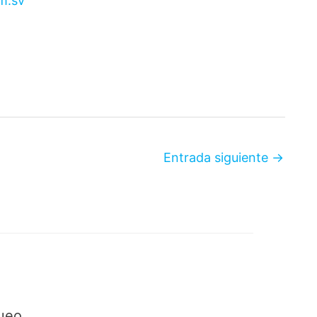
om.sv
Entrada siguiente
→
ueo