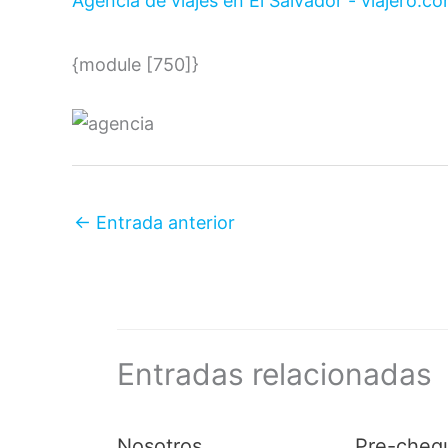
Agencia de viajes en El Salvador - viajero.c
{module [750]}
←
Entrada anterior
Entradas relacionadas
Nosotros
Pre-cheq