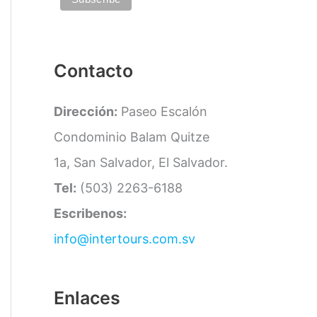
a
s
Contacto
Dirección:
Paseo Escalón
Condominio Balam Quitze
1a, San Salvador, El Salvador.
Tel:
(503) 2263-6188
Escribenos:
info@intertours.com.sv
Enlaces