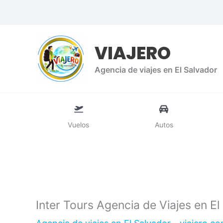
Ir
al
contenido
VIAJERO
Agencia de viajes en El Salvador
Vuelos
Autos
Inter Tours Agencia de Viajes en El