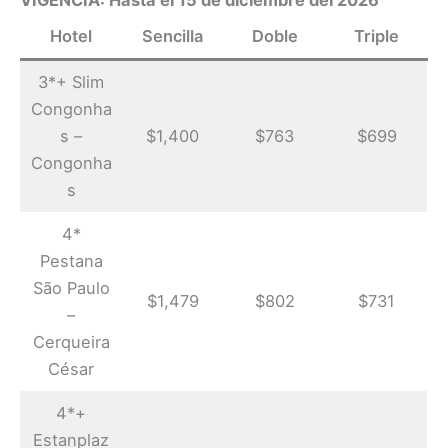
VIGENCIA: Hasta el 15 de diciembre del 2026
Hotel
Sencilla
Doble
Triple
3*+ Slim
Congonha
s –
$1,400
$763
$699
Congonha
s
4*
Pestana
São Paulo
$1,479
$802
$731
–
Cerqueira
César
4*+
Estanplaz